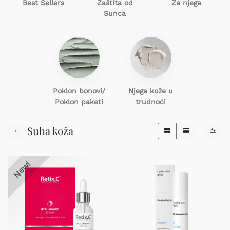
Best Sellers
Zaštita od
Za njega
Sunca
Poklon
bonovi/
Njega kože u
Poklon paketi
trudnoći
Suha koža
New!