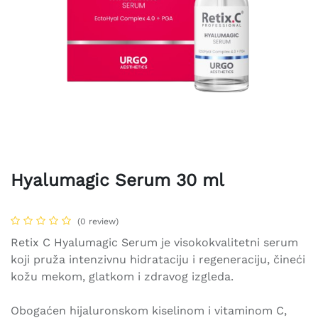
Hyalumagic Serum 30 ml
(0 review)
Retix C Hyalumagic Serum je visokokvalitetni serum
koji pruža intenzivnu hidrataciju i regeneraciju, čineći
kožu mekom, glatkom i zdravog izgleda.
Obogaćen hijaluronskom kiselinom i vitaminom C,