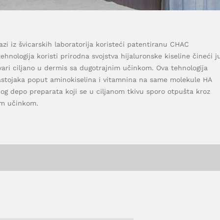
lazi iz švicarskih laboratorija koristeći patentiranu CHAC
hnologija koristi prirodna svojstva hijaluronske kiseline čineći j
ri ciljano u dermis sa dugotrajnim učinkom. Ova tehnologija
sastojaka poput aminokiselina i vitamnina na same molekule HA
og depo preparata koji se u ciljanom tkivu sporo otpušta kroz
im učinkom.