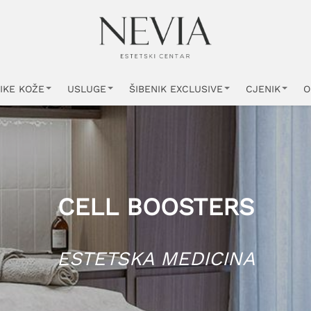
IKE KOŽE
USLUGE
ŠIBENIK EXCLUSIVE
CJENIK
O
CELL BOOSTERS
ESTETSKA MEDICINA