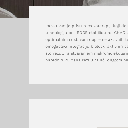
Inovativan je pristup mezoterapiji koji do
tehnologiju bez BDDE stabiliatora. CHAC te
optimalnim sustavom dopreme aktivnih tva
omogućava integraciju biološki aktivnih 
što rezultira stvaranjem makromolekularn
narednih 20 dana rezultirajući dugotrajn