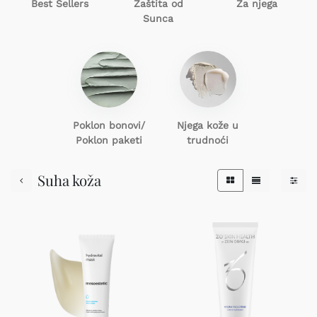
Best Sellers
Zaštita od
Za njega
Sunca
Poklon
bonovi/
Njega kože u
Poklon paketi
trudnoći
Suha koža