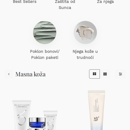
Best Sellers
Zaštita od
Za njega
Sunca
Poklon
bonovi/
Njega kože u
Poklon paketi
trudnoći
Masna koža