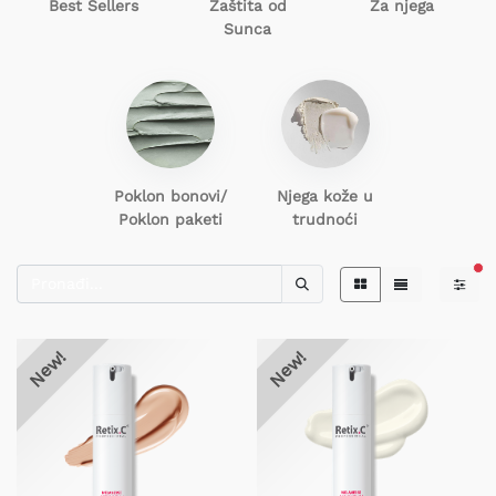
Best Sellers
Zaštita od
Za njega
Sunca
Poklon
bonovi/
Njega kože u
Poklon paketi
trudnoći
filt
New!
New!