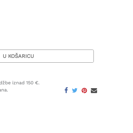
U KOŠARICU
džbe iznad 150 €.
ana.