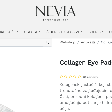
IKE KOŽE
USLUGE
ŠIBENIK EXCLUSIVE
CJENIK
O
Webshop
Anti-age
Collag
Collagen Eye Pad
(0 review)
Kolagenski jastučići koji st
trenutačno zaglađujućim 
Čisti, prirodni kolagen i p
omogućuju poticanje hidra
očiju.