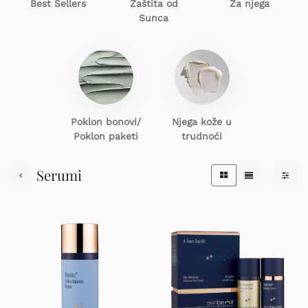
Best Sellers
Zaštita od
Za njega
Sunca
Poklon
bonovi/
Njega kože u
Poklon paketi
trudnoći
Serumi