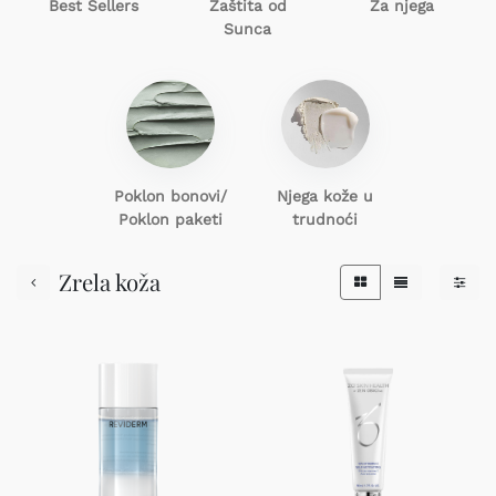
Best Sellers
Zaštita od
Za njega
Sunca
Poklon
bonovi/
Njega kože u
Poklon paketi
trudnoći
Zrela koža