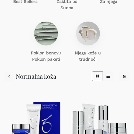
Best Sellers
Zaštita od
Za njega
Sunca
Poklon
bonovi/
Njega kože u
Poklon paketi
trudnoći
Normalna koža