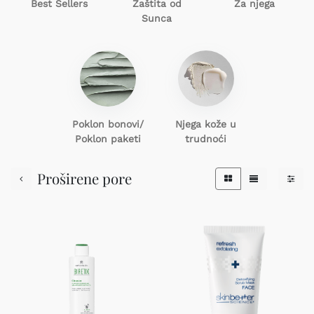
Best Sellers
Zaštita od
Za njega
Sunca
Poklon
bonovi/
Njega kože u
Poklon paketi
trudnoći
Proširene pore