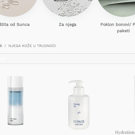
štita od Sunca
Za njega
Poklon
bonovi/ 
paketi
di
NJEGA KOŽE U TRUDNOĆI
Hydration