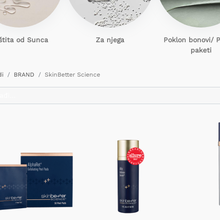
štita od Sunca
Za njega
Poklon
bonovi/ 
paketi
di
BRAND
SkinBetter Science