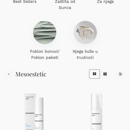
Best Sellers
Zaštita od
Za njega
Sunca
Poklon
bonovi/
Njega kože u
Poklon paketi
trudnoći
Mesoestetic