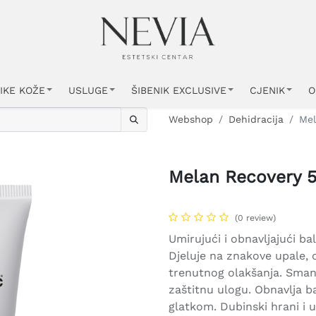
IKE KOŽE
USLUGE
ŠIBENIK EXCLUSIVE
CJENIK
O
Webshop
Dehidracija
Mel
Melan Recovery 
(0 review)
Umirujući i obnavljajući ba
Djeluje na znakove upale, cr
trenutnog olakšanja. Smanju
zaštitnu ulogu. Obnavlja ba
glatkom. Dubinski hrani i 