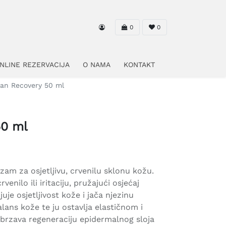
0
0
NLINE REZERVACIJA
O NAMA
KONTAKT
an Recovery 50 ml
50 ml
lzam za osjetljivu, crvenilu sklonu kožu.
venilo ili iritaciju, pružajući osjećaj
je osjetljivost kože i jača njezinu
lans kože te ju ostavlja elastičnom i
ubrzava regeneraciju epidermalnog sloja