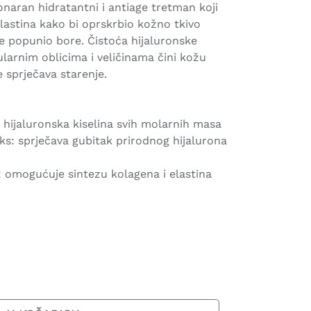
onaran hidratantni i antiage tretman koji
elastina kako bi oprskrbio kožno tkivo
e popunio bore. Čistoća hijaluronske
ularnim oblicima i veličinama čini kožu
 sprječava starenje.
hijaluronska kiselina svih molarnih masa
ks: sprječava gubitak prirodnog hijalurona
 omogućuje sintezu kolagena i elastina