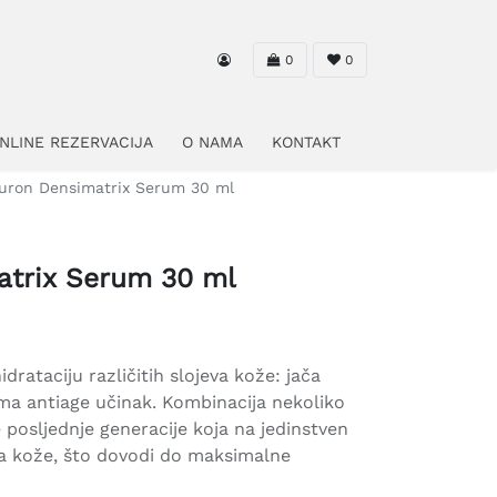
0
0
NLINE REZERVACIJA
O NAMA
KONTAKT
uron Densimatrix Serum 30 ml
atrix Serum 30 ml
drataciju različitih slojeva kože: jača
ima antiage učinak. Kombinacija nekoliko
e posljednje generacije koja na jedinstven
va kože, što dovodi do maksimalne