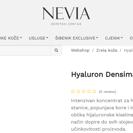
IKE KOŽE
USLUGE
ŠIBENIK EXCLUSIVE
CJENIK
O
Webshop
Zrela koža
Hyal
Hyaluron Densim
(0 review)
Intenzivan koncentrat za hi
stanice, popunjava bore i 
oblika hijaluronske kiselin
način dopire do svih sloje
učinkovitosti proizvoda.