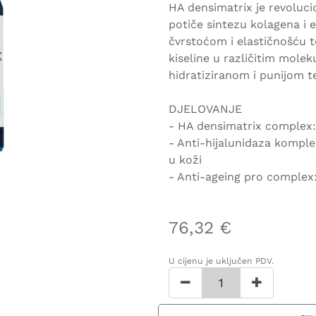
HA densimatrix je revoluci
potiče sintezu kolagena i 
čvrstoćom i elastičnošću t
kiseline u različitim molek
hidratiziranom i punijom te
DJELOVANJE
- HA densimatrix complex: 
- Anti-hijalunidaza komple
u koži
- Anti-ageing pro complex:
76,32
€
U cijenu je uključen PDV.