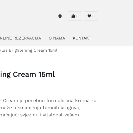
0
0
NLINE REZERVACIJA
O NAMA
KONTAKT
Plus Brightening Cream 15ml
ning Cream 15ml
ng Cream je posebno formulirana krema za
omaže u smanjenju tamnih krugova,
vraćajući svježinu i vitalnost vašem