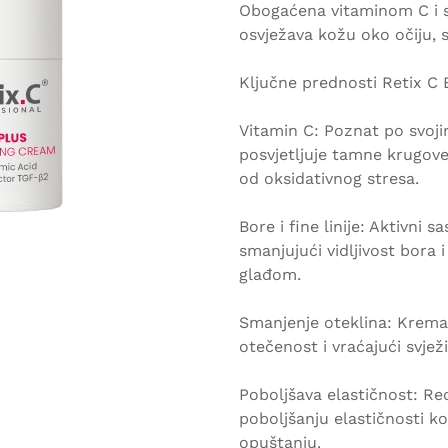
Obogaćena vitaminom C i s
osvježava kožu oko očiju, 
Ključne prednosti Retix C 
Vitamin C: Poznat po svoji
posvjetljuje tamne krugove 
od oksidativnog stresa.
Bore i fine linije: Aktivni 
smanjujući vidljivost bora i
glađom.
Smanjenje oteklina: Krema
otečenost i vraćajući svjež
Poboljšava elastičnost: R
poboljšanju elastičnosti k
opuštanju.