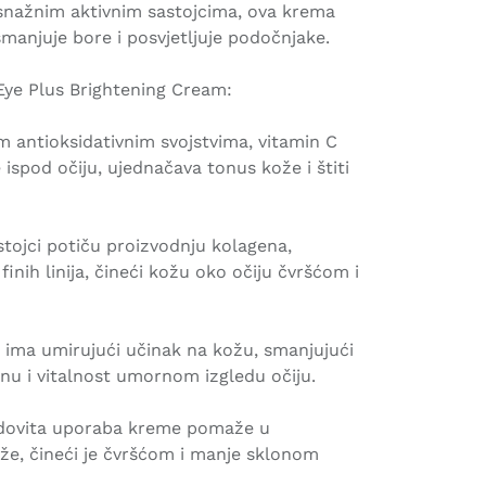
nažnim aktivnim sastojcima, ova krema
smanjuje bore i posvjetljuje podočnjake.
Eye Plus Brightening Cream:
m antioksidativnim svojstvima, vitamin C
ispod očiju, ujednačava tonus kože i štiti
sastojci potiču proizvodnju kolagena,
 finih linija, čineći kožu oko očiju čvršćom i
 ima umirujući učinak na kožu, smanjujući
inu i vitalnost umornom izgledu očiju.
edovita uporaba kreme pomaže u
ože, čineći je čvršćom i manje sklonom