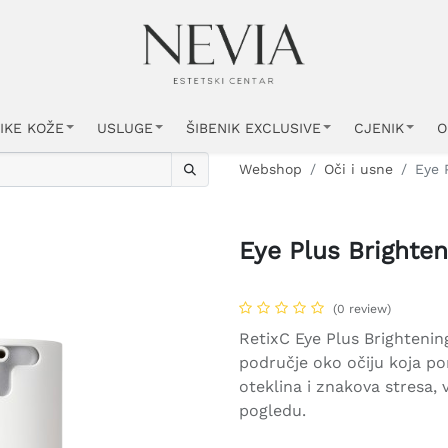
IKE KOŽE
USLUGE
ŠIBENIK EXCLUSIVE
CJENIK
O
Webshop
Oči i usne
Eye 
Eye Plus Brighte
(0 review)
RetixC Eye Plus Brighteni
područje oko očiju koja p
oteklina i znakova stresa, 
pogledu.