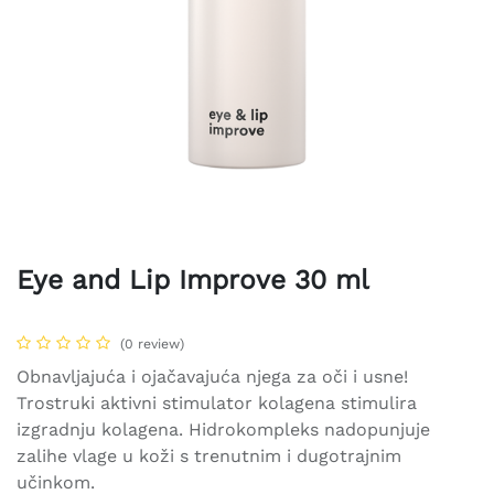
Eye and Lip Improve 30 ml
(0 review)
Obnavljajuća i ojačavajuća njega za oči i usne!
Trostruki aktivni stimulator kolagena stimulira
izgradnju kolagena. Hidrokompleks nadopunjuje
zalihe vlage u koži s trenutnim i dugotrajnim
učinkom.