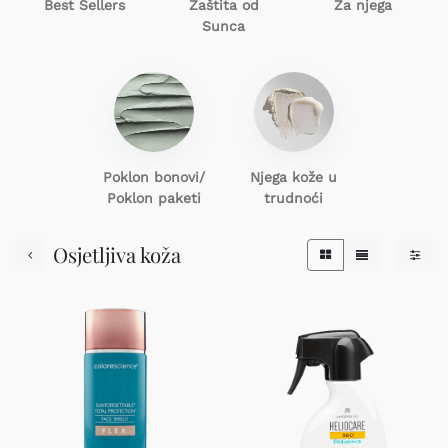
Best Sellers
Zaštita od
Za njega
Sunca
Poklon
bonovi/
Njega kože u
Poklon paketi
trudnoći
Osjetljiva koža