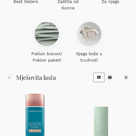
Best Sellers
Zaštita od
Za njega
Sunca
Poklon
bonovi/
Njega kože u
Poklon paketi
trudnoći
Mješovita koža