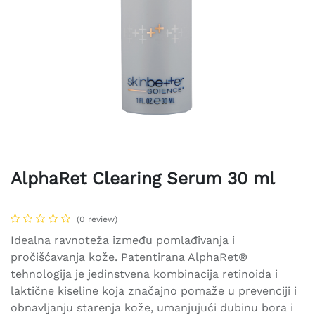
AlphaRet Clearing Serum 30 ml
(0 review)
Idealna ravnoteža između pomlađivanja i
pročišćavanja kože. Patentirana AlphaRet®
tehnologija je jedinstvena kombinacija retinoida i
laktične kiseline koja značajno pomaže u prevenciji i
obnavljanju starenja kože, umanjujući dubinu bora i