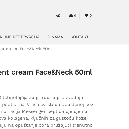
0
0
NLINE REZERVACIJA
O NAMA
KONTAKT
ent cream Face&Neck 50ml
ment cream Face&Neck 50ml
 tehnologija za prirodnu proizvodnju
 peptidima. Vraća čvrstoću opuštenoj koži
mbinacija Messenger peptida djeluje na
pova kolagena, ključnih za gustoću kože.
luju na opuštanje bora pružajući trenutno