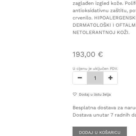
zaglađen izgled kože. Poli
antioksidativnu zaštitu, p
crvenilo. HIPOALERGENS
DERMATOLOŠKI I OFTALMO
NETOLERANTNOJ KOŽI.
193,00
€
U cijenu je uključen PDV.
Dodaj u listu želja
Besplatna dostava za naru
Dostava unutar 7 radnih d
DODAJ U KOŠARICU