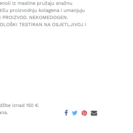
fenoli iz masline pružaju snažnu
otiču proizvodnju kolagena i umanjuju
KI PROIZVOD. NEKOMEDOGEN.
LOŠKI TESTIRAN NA OSJETLJIVOJ I
džbe iznad 150 €.
ana.