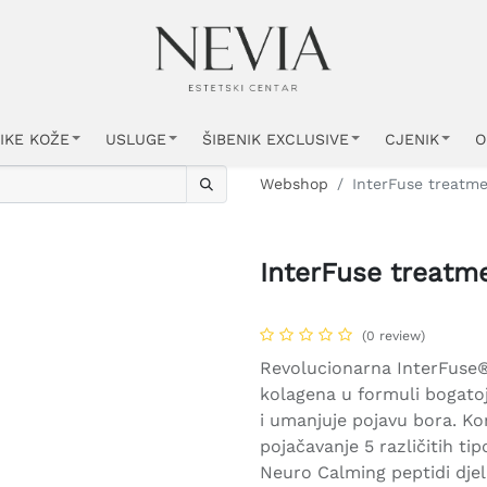
IKE KOŽE
USLUGE
ŠIBENIK EXCLUSIVE
CJENIK
O
Webshop
InterFuse treatm
InterFuse treat
(0 review)
Revolucionarna InterFuse®
kolagena u formuli bogatoj
i umanjuje pojavu bora. Ko
pojačavanje 5 različitih ti
Neuro Calming peptidi dje