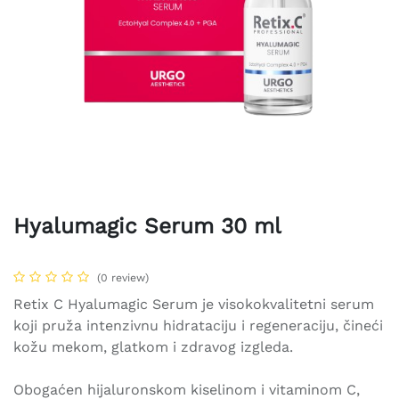
Hyalumagic Serum 30 ml
(0 review)
Retix C Hyalumagic Serum je visokokvalitetni serum
koji pruža intenzivnu hidrataciju i regeneraciju, čineći
kožu mekom, glatkom i zdravog izgleda.
Obogaćen hijaluronskom kiselinom i vitaminom C,