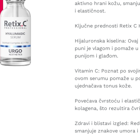
aktivno hrani kožu, smanjuj
i elastičnost.
Ključne prednosti Retix C
Hijaluronska kiselina: Ovaj
puni je vlagom i pomaže u sm
punijom i glađom.
Vitamin C: Poznat po svoji
ovom serumu pomaže u posv
ujednačava tonus kože.
Povećava čvrstoću i elasti
kolagena, što rezultira čv
Zdravi i blistavi izgled: R
smanjuje znakove umora i s