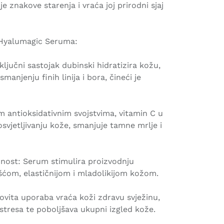
e znakove starenja i vraća joj prirodni sjaj
 Hyalumagic Seruma:
 ključni sastojak dubinski hidratizira kožu,
anjenju finih linija i bora, čineći je
m antioksidativnim svojstvima, vitamin C u
jetljivanju kože, smanjuje tamne mrlje i
čnost: Serum stimulira proizvodnju
ršćom, elastičnijom i mladolikijom kožom.
edovita uporaba vraća koži zdravu svježinu,
tresa te poboljšava ukupni izgled kože.