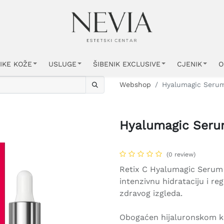
IKE KOŽE
USLUGE
ŠIBENIK EXCLUSIVE
CJENIK
O
Webshop
Hyalumagic Seru
Hyalumagic Seru
(0 review)
Retix C Hyalumagic Serum j
intenzivnu hidrataciju i r
zdravog izgleda.
Obogaćen hijaluronskom ki