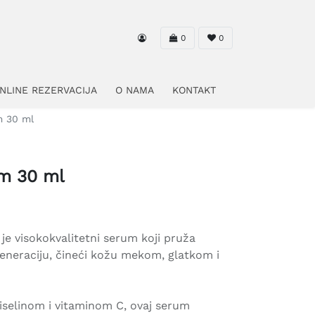
0
0
NLINE REZERVACIJA
O NAMA
KONTAKT
m 30 ml
m 30 ml
e visokokvalitetni serum koji pruža
egeneraciju, čineći kožu mekom, glatkom i
selinom i vitaminom C, ovaj serum