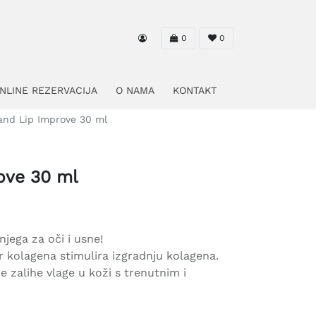
0
0
NLINE REZERVACIJA
O NAMA
KONTAKT
and Lip Improve 30 ml
ove 30 ml
njega za oči i usne!
or kolagena stimulira izgradnju kolagena.
zalihe vlage u koži s trenutnim i