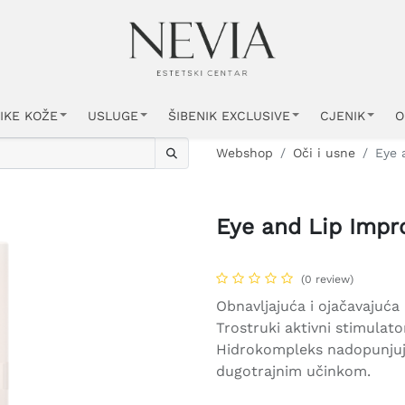
IKE KOŽE
USLUGE
ŠIBENIK EXCLUSIVE
CJENIK
O
Webshop
Oči i usne
Eye 
Eye and Lip Impr
(0 review)
Obnavljajuća i ojačavajuća 
Trostruki aktivni stimulat
Hidrokompleks nadopunjuje 
dugotrajnim učinkom.