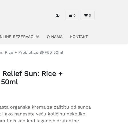
0
0
NLINE REZERVACIJA
O NAMA
KONTAKT
n: Rice + Probiotics SPF50 50ml
Relief Sun: Rice +
 50ml
masta organska krema za zaštitu od sunca
k i ako nanesete veću količinu nekoliko
divan finiš kao kod lagane hidratantne