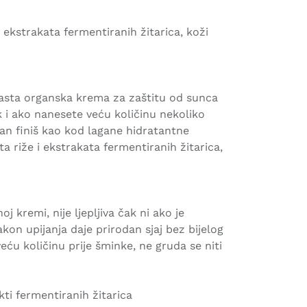
 ekstrakata fermentiranih žitarica, koži
masta organska krema za zaštitu od sunca
k i ako nanesete veću količinu nekoliko
divan finiš kao kod lagane hidratantne
 riže i ekstrakata fermentiranih žitarica,
oj kremi, nije ljepljiva čak ni ako je
kon upijanja daje prirodan sjaj bez bijelog
eću količinu prije šminke, ne gruda se niti
ti fermentiranih žitarica