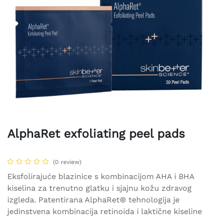
AlphaRet exfoliating peel pads
(0 review)
Eksfolirajuće blazinice s kombinacijom AHA i BHA
kiselina za trenutno glatku i sjajnu kožu zdravog
izgleda. Patentirana AlphaRet® tehnologija je
jedinstvena kombinacija retinoida i laktične kiseline