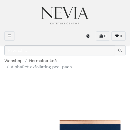
0
0
Webshop
Normalna koža
AlphaRet exfoliating peel pads