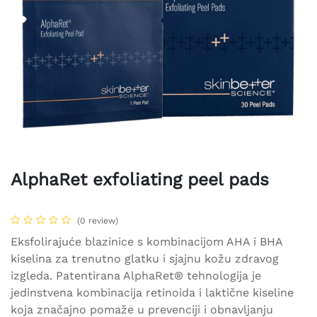
AlphaRet exfoliating peel pads
(0 review)
Eksfolirajuće blazinice s kombinacijom AHA i BHA
kiselina za trenutno glatku i sjajnu kožu zdravog
izgleda. Patentirana AlphaRet® tehnologija je
jedinstvena kombinacija retinoida i laktične kiseline
koja značajno pomaže u prevenciji i obnavljanju