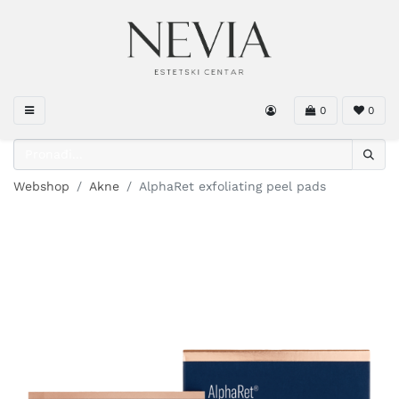
0
0
Webshop
Akne
AlphaRet exfoliating peel pads