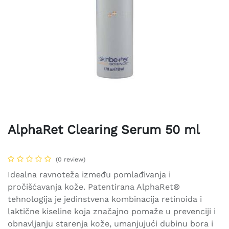
AlphaRet Clearing Serum 50 ml
(0 review)
Idealna ravnoteža između pomlađivanja i
pročišćavanja kože. Patentirana AlphaRet®
tehnologija je jedinstvena kombinacija retinoida i
laktične kiseline koja značajno pomaže u prevenciji i
obnavljanju starenja kože, umanjujući dubinu bora i