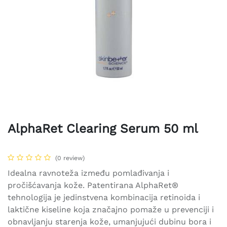
AlphaRet Clearing Serum 50 ml
(0 review)
Idealna ravnoteža između pomlađivanja i
pročišćavanja kože. Patentirana AlphaRet®
tehnologija je jedinstvena kombinacija retinoida i
laktične kiseline koja značajno pomaže u prevenciji i
obnavljanju starenja kože, umanjujući dubinu bora i