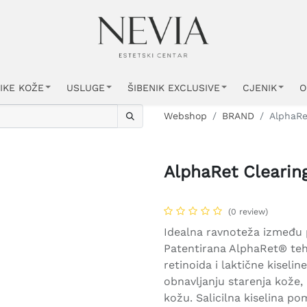
IKE KOŽE
USLUGE
ŠIBENIK EXCLUSIVE
CJENIK
O
Webshop
BRAND
AlphaRe
AlphaRet Clearin
(0 review)
Idealna ravnoteža između 
Patentirana AlphaRet® tehn
retinoida i laktične kiseli
obnavljanju starenja kože,
kožu. Salicilna kiselina pom