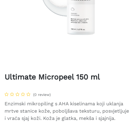
Ultimate Micropeel 150 ml
(0 review)
Enzimski mikropiling s AHA kiselinama koji uklanja
mrtve stanice kože, poboljšava teksturu, posvjetljuje
i vraća sjaj koži. Koža je glatka, mekša i sjajnija.