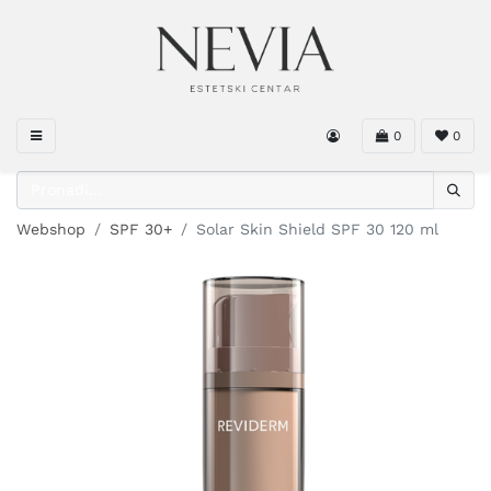
0
0
Webshop
SPF 30+
Solar Skin Shield SPF 30 120 ml