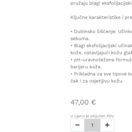
pružaju blagi eksfolijacijsk
Ključne karakteristike i pr
• Dubinsko čišćenje: Učinko
sebuma.
• Blagi eksfolijacijski uči
kože, ostavljajući kožu gl
• pH-uravnotežena formula
barijeru kože.
• Prikladna za sve tipove 
čak i za osjetljivu kožu.
47,00
€
U cijenu je uključen PDV.