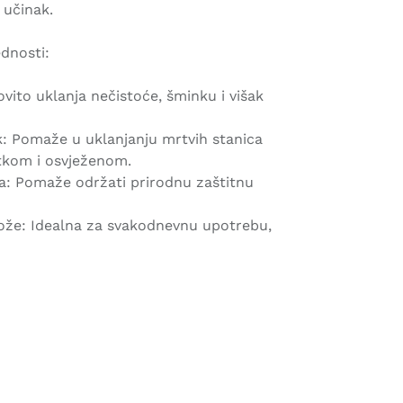
i učinak.
ednosti:
vito uklanja nečistoće, šminku i višak
nak: Pomaže u uklanjanju mrtvih stanica
atkom i osvježenom.
: Pomaže održati prirodnu zaštitnu
kože: Idealna za svakodnevnu upotrebu,