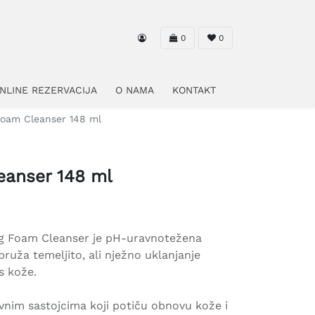
0
0
NLINE REZERVACIJA
O NAMA
KONTAKT
Foam Cleanser 148 ml
eanser 148 ml
ng Foam Cleanser je pH-uravnotežena
 pruža temeljito, ali nježno uklanjanje
s kože.
vnim sastojcima koji potiču obnovu kože i