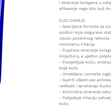
i stvaranje kolagena u osta
efikasnije nego bilo koji d
DJELOVANJE
- Specijalna formula sa s
podlozi koja osigurava sta
visoko potentnog retinola 
minimalnu iritaciju
- Pojačava stvaranje kolag
linija/bora, a ujedno zatež
- Posvjetljuje kožu, smanj
boje kože
- Omekšava i pomaže zagla
- Sadrži višestruke antioks
radikale i sprečavaju budu
- Kontrolira stvaranje seb
- Pobjeđuje iritaciju zahval
kožu