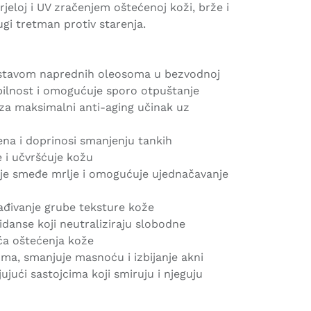
rjeloj i UV zračenjem oštećenoj koži, brže i
rugi tretman protiv starenja.
ustavom naprednih oleosoma u bezvodnoj
bilnost i omogućuje sporo otpuštanje
za maksimalni anti-aging učinak uz
ena i doprinosi smanjenju tankih
e i učvršćuje kožu
uje smeđe mrlje i omogućuje ujednačavanje
đivanje grube teksture kože
idanse koji neutraliziraju slobodne
ća oštećenja kože
uma, smanjuje masnoću i izbijanje akni
jujući sastojcima koji smiruju i njeguju