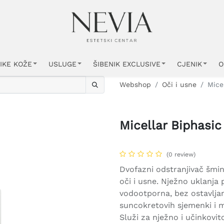
IKE KOŽE
USLUGE
ŠIBENIK EXCLUSIVE
CJENIK
O
Webshop
Oči i usne
Mice
Micellar Biphasic
(0 review)
Dvofazni odstranjivač šmi
oči i usne. Nježno uklanja p
vodootporna, bez ostavljan
suncokretovih sjemenki i 
Služi za nježno i učinkovit