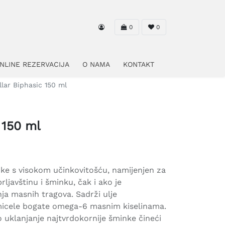
0
0
NLINE REZERVACIJA
O NAMA
KONTAKT
llar Biphasic 150 ml
 150 ml
nke s visokom učinkovitošću, namijenjen za
rljavštinu i šminku, čak i ako je
ja masnih tragova. Sadrži ulje
micele bogate omega-6 masnim kiselinama.
o uklanjanje najtvrdokornije šminke čineći