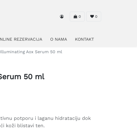
0
0
NLINE REZERVACIJA
O NAMA
KONTAKT
Illuminating Aox Serum 50 ml
 Serum 50 ml
ivnu potporu i laganu hidrataciju dok
ći koži blistavi ten.