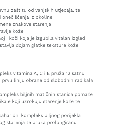
vnu zaštitu od vanjskih utjecaja, te
onečišćenja iz okoline
remene znakove starenja
avlje kože
j i koži koja je izgubila vitalan izgled
ostavlja dojam glatke teksture kože
leks vitamina A, C i E pruža 12 satnu
o prvu liniju obrane od slobodnih radikala
ompleks biljnih matičnih stanica pomaže
ikale koji uzrokuju starenje kože te
saharidni kompleks biljnog porijekla
og starenja te pruža prolongiranu