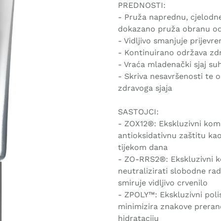
PREDNOSTI:
- Pruža naprednu, cjelodne
dokazano pruža obranu od 
- Vidljivo smanjuje prijev
- Kontinuirano održava zdr
- Vraća mladenački sjaj suho
- Skriva nesavršenosti te 
zdravoga sjaja
SASTOJCI:
- ZOX12®: Ekskluzivni komp
antioksidativnu zaštitu ka
tijekom dana
- ZO-RRS2®: Ekskluzivni k
neutralizirati slobodne rad
smiruje vidljivo crvenilo
- ZPOLY™: Ekskluzivni poli
minimizira znakove preran
hidrataciju