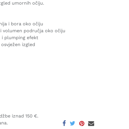
zgled umornih očiju.
nija i bora oko očiju
d i volumen područja oko očiju
 i plumping efekt
a osvježen izgled
džbe iznad 150 €.
ana.