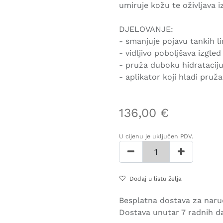
umiruje kožu te oživljava i
DJELOVANJE:
- smanjuje pojavu tankih li
- vidljivo poboljšava izgle
- pruža duboku hidrataciju
- aplikator koji hladi pruž
136,00
€
U cijenu je uključen PDV.
Dodaj u listu želja
Besplatna dostava za naru
Dostava unutar 7 radnih d