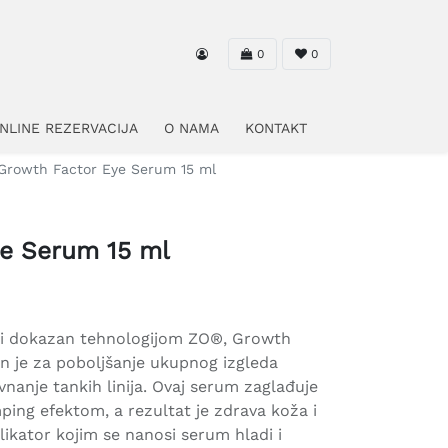
0
0
NLINE REZERVACIJA
O NAMA
KONTAKT
Growth Factor Eye Serum 15 ml
ye Serum 15 ml
čki dokazan tehnologijom ZO®, Growth
n je za poboljšanje ukupnog izgleda
vnanje tankih linija. Ovaj serum zaglađuje
ping efektom, a rezultat je zdrava koža i
plikator kojim se nanosi serum hladi i