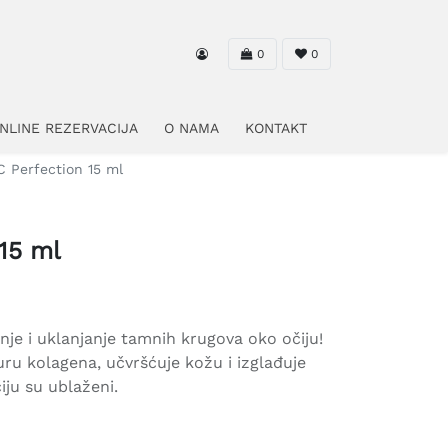
0
0
NLINE REZERVACIJA
O NAMA
KONTAKT
C Perfection 15 ml
15 ml
nje i uklanjanje tamnih krugova oko očiju!
uru kolagena, učvršćuje kožu i izglađuje
iju su ublaženi.