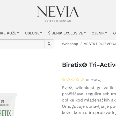
IKE KOŽE
USLUGE
ŠIBENIK EXCLUSIVE
CJENIK
O
Webshop
VRSTA PROIZVOD
Biretix® Tri-Acti
(0 review)
Svjež, svilenkasti gel za l
pročišćava, regulira sebum 
oblike kod mladenačkih akn
Omogućuje obnavljanje povr
kože, kontrolira proizvodnj