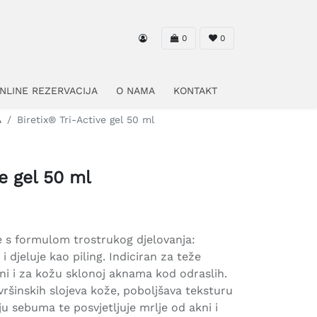
0
0
NLINE REZERVACIJA
O NAMA
KONTAKT
A
Biretix® Tri-Active gel 50 ml
ve gel 50 ml
ice s formulom trostrukog djelovanja:
i djeluje kao piling. Indiciran za teže
i i za kožu sklonoj aknama kod odraslih.
šinskih slojeva kože, poboljšava teksturu
u sebuma te posvjetljuje mrlje od akni i