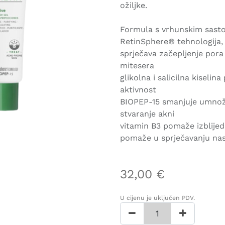
ožiljke.
Formula s vrhunskim sasto
RetinSphere® tehnologija, 
sprječava začepljenje pora
mitesera
glikolna i salicilna kiselin
aktivnost
BIOPEP-15 smanjuje umnož
stvaranje akni
vitamin B3 pomaže izblije
pomaže u sprječavanju na
32,00
€
U cijenu je uključen PDV.