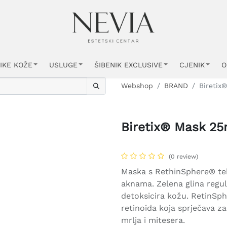
IKE KOŽE
USLUGE
ŠIBENIK EXCLUSIVE
CJENIK
O
Webshop
BRAND
Biretix
Biretix® Mask 25
(0 review)
Maska s RethinSphere® teh
aknama. Zelena glina regul
detoksicira kožu. RetinSph
retinoida koja sprječava za
mrlja i mitesera.