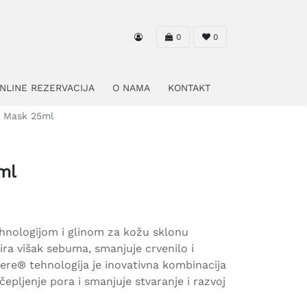
0
0
NLINE REZERVACIJA
O NAMA
KONTAKT
® Mask 25ml
ml
nologijom i glinom za kožu sklonu
ira višak sebuma, smanjuje crvenilo i
ere® tehnologija je inovativna kombinacija
čepljenje pora i smanjuje stvaranje i razvoj