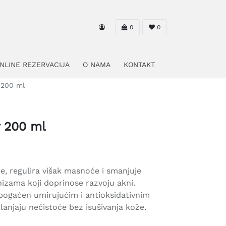
0
0
NLINE REZERVACIJA
O NAMA
KONTAKT
 200 ml
r 200 ml
e, regulira višak masnoće i smanjuje
zama koji doprinose razvoju akni.
bogaćen umirujućim i antioksidativnim
lanjaju nečistoće bez isušivanja kože.