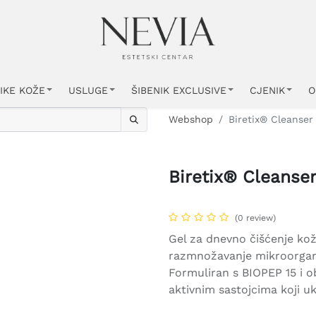
IKE KOŽE
USLUGE
ŠIBENIK EXCLUSIVE
CJENIK
O
Webshop
Biretix® Cleanser
Biretix® Cleanse
(0 review)
Gel za dnevno čišćenje kož
razmnožavanje mikroorgani
Formuliran s BIOPEP 15 i o
aktivnim sastojcima koji uk