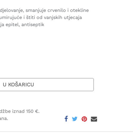
jelovanje, smanjuje crvenilo i otekline
mirujuće i štiti od vanjskih utjecaja
a epitel, antiseptik
U KOŠARICU
džbe iznad 150 €.
ana.