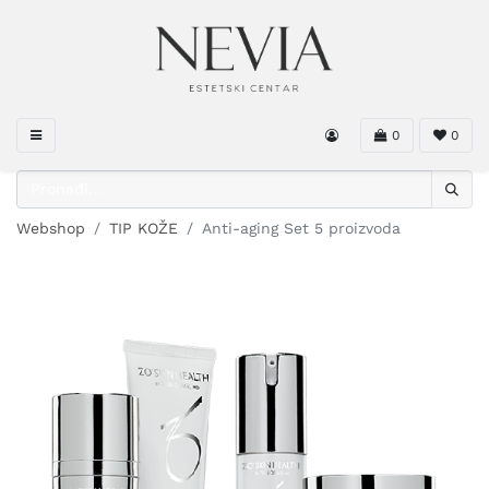
0
0
Webshop
TIP KOŽE
Anti-aging Set 5 proizvoda