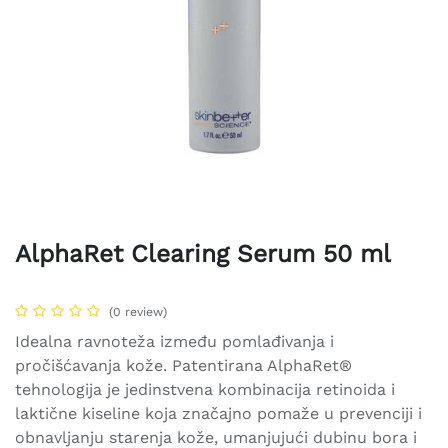
AlphaRet Clearing Serum 50 ml
(0 review)
Idealna ravnoteža između pomlađivanja i
pročišćavanja kože. Patentirana AlphaRet®
tehnologija je jedinstvena kombinacija retinoida i
laktične kiseline koja značajno pomaže u prevenciji i
obnavljanju starenja kože, umanjujući dubinu bora i